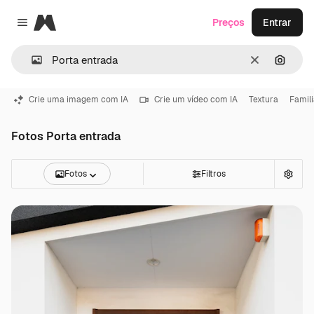
Magnific
Preços
Entrar
Close menu
Limpar
Pesqui
Crie uma imagem com IA
Crie um vídeo com IA
Textura
Famil
Fotos Porta entrada
Fotos
Filtros