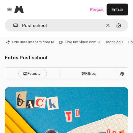
Magnific
Preços
Entrar
Close menu
Limpar
Pesqui
Crie uma imagem com IA
Crie um vídeo com IA
Tecnologia
Pr
Fotos Post school
Fotos
Filtros