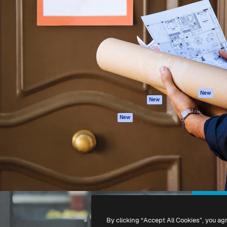
iativa para você direcionar
Spaces
Academy
alho. Mais de 1 milhão de
Assistente de IA
Documentação
e criativos, empresas,
Gerador de
Atendimento
dios.
imagens
Termos e
Gerador de vídeos
condições
Texto para voz
Política de
privacidade
Conteúdo de stock
Originais
MCP para
New
New
Claude/ChatGPT
Política de cooki
Agentes
Central de
New
confiabilidade
API
Afiliados
App móvel
Empresas
Todas as
ferramentas
-
2026
Freepik Company S.L.U.
Todos os direitos reservados
.
By clicking “Accept All Cookies”, you ag