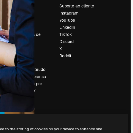
Preços
Suporte ao cliente
Sobre nós
Instagram
Reviews
YouTube
Emprego
LinkedIn
Tendências de
TikTok
pesquisa
Discord
Blog
X
Eventos
Reddit
es
Slidesgo
Vender conteúdo
Sala de imprensa
Procurando por
magnific.ai?
ree to the storing of cookies on your device to enhance site