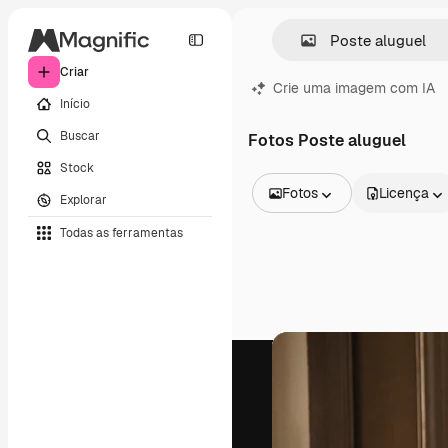
Criar
Crie uma imagem com IA
Início
Buscar
Fotos Poste aluguel
Stock
Fotos
Licença
Explorar
Todas as imagens
Todas as ferramentas
Vetores
Ilustrações
Fotos
PSD
Modelos
Mockups
Vídeos
Clipes de vídeo
Animações
Modelos de vídeos
Ícones
Modelos 3D
Fontes