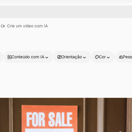
Crie um vídeo com IA
Conteúdo com IA
Orientação
Cor
Pess
Produtos
Começar