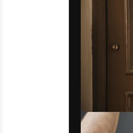
A plataforma cr
seu melhor trab
assinantes entr
agências e estú
Português
Copyright © 2010