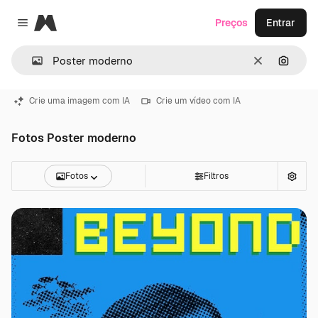
Magnific
Preços
Entrar
Close menu
Limpar
Pesqui
Crie uma imagem com IA
Crie um vídeo com IA
Fotos Poster moderno
Fotos
Filtros