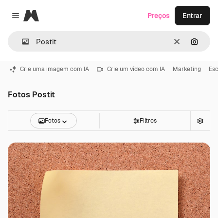
Magnific
Preços
Entrar
Close menu
Limpar
Pesqui
Crie uma imagem com IA
Crie um vídeo com IA
Marketing
Esc
Fotos Postit
Fotos
Filtros