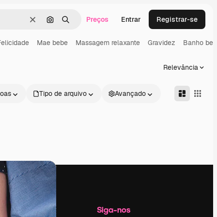
Preços
Entrar
Registrar-se
Limpar
Pesquisar por imagem
Buscar
Felicidade
Mae bebe
Massagem relaxante
Gravidez
Banho be
Relevância
oas
Tipo de arquivo
Avançado
Empresa
Siga-nos