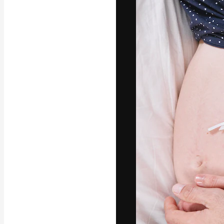
A plataforma cr
seu melhor trab
assinantes entr
agências e estú
Português
Copyright © 2010