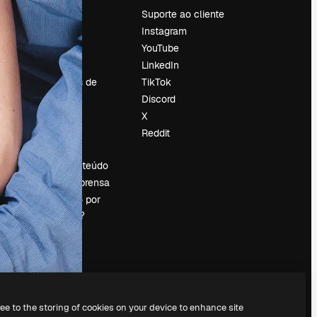
Preços
Suporte ao cliente
Sobre nós
Instagram
Reviews
YouTube
Emprego
LinkedIn
Tendências de
TikTok
pesquisa
Discord
Blog
X
Eventos
Reddit
es
Slidesgo
Vender conteúdo
Sala de imprensa
Procurando por
magnific.ai?
ree to the storing of cookies on your device to enhance site