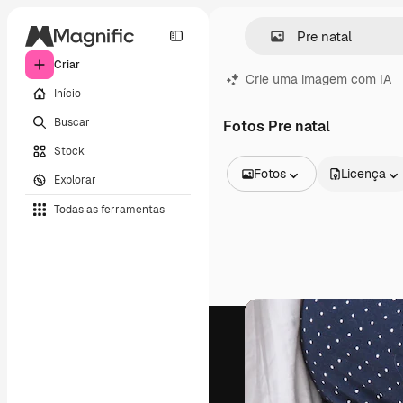
Criar
Crie uma imagem com IA
Início
Buscar
Fotos Pre natal
Stock
Fotos
Licença
Explorar
Todas as imagens
Todas as ferramentas
Vetores
Ilustrações
Fotos
PSD
Modelos
Mockups
Vídeos
Clipes de vídeo
Animações
Modelos de vídeos
Ícones
Modelos 3D
Fontes