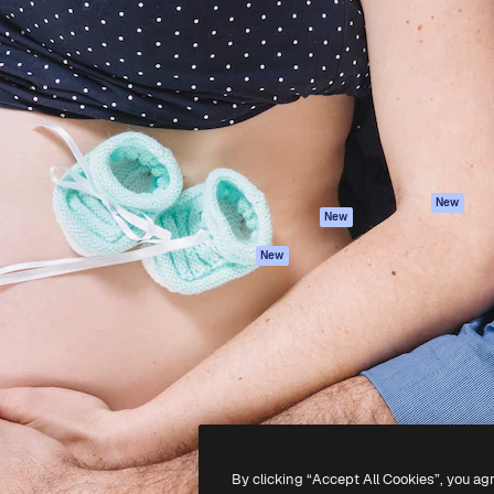
iativa para você direcionar
Spaces
Academy
alho. Mais de 1 milhão de
Assistente de IA
Documentação
e criativos, empresas,
Gerador de
Atendimento
dios.
imagens
Termos e
Gerador de vídeos
condições
Texto para voz
Política de
privacidade
Conteúdo de stock
Originais
MCP para
New
New
Claude/ChatGPT
Política de cooki
Agentes
Central de
New
confiabilidade
API
Afiliados
App móvel
Empresas
Todas as
ferramentas
-
2026
Freepik Company S.L.U.
Todos os direitos reservados
.
By clicking “Accept All Cookies”, you ag