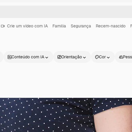
Crie um vídeo com IA
Familia
Segurança
Recem-nascido
Conteúdo com IA
Orientação
Cor
Pess
Produtos
Começar