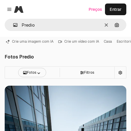
Magnific
Preços
Entrar
Close menu
Limpar
Pesqui
Crie uma imagem com IA
Crie um vídeo com IA
Casa
Escritor
Fotos Predio
Fotos
Filtros