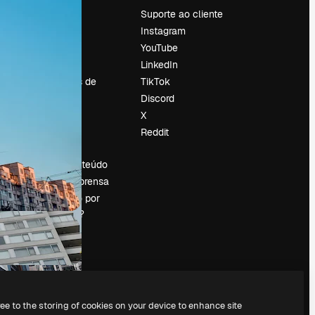
Preços
Suporte ao cliente
Sobre nós
Instagram
Reviews
YouTube
Emprego
LinkedIn
Tendências de
TikTok
pesquisa
Discord
Blog
X
Eventos
Reddit
es
Slidesgo
Vender conteúdo
Sala de imprensa
Procurando por
magnific.ai?
ree to the storing of cookies on your device to enhance site