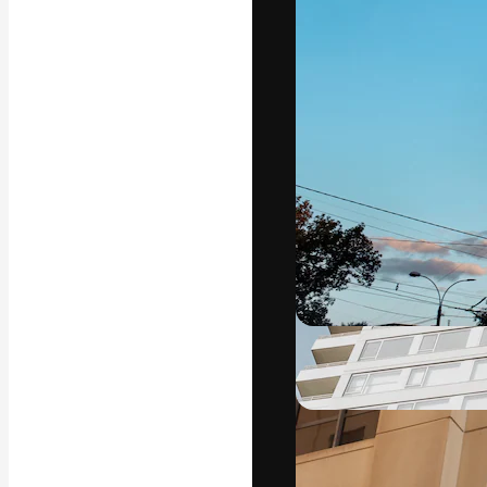
A plataforma cr
seu melhor trab
assinantes entr
agências e estú
Português
Copyright © 2010