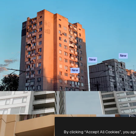
iativa para você direcionar
Spaces
Academy
alho. Mais de 1 milhão de
Assistente de IA
Documentação
e criativos, empresas,
Gerador de
Atendimento
dios.
imagens
Termos e
Gerador de vídeos
condições
Texto para voz
Política de
privacidade
Conteúdo de stock
Originais
MCP para
New
New
Claude/ChatGPT
Política de cooki
Agentes
Central de
New
confiabilidade
API
Afiliados
App móvel
Empresas
Todas as
ferramentas
-
2026
Freepik Company S.L.U.
Todos os direitos reservados
.
By clicking “Accept All Cookies”, you ag