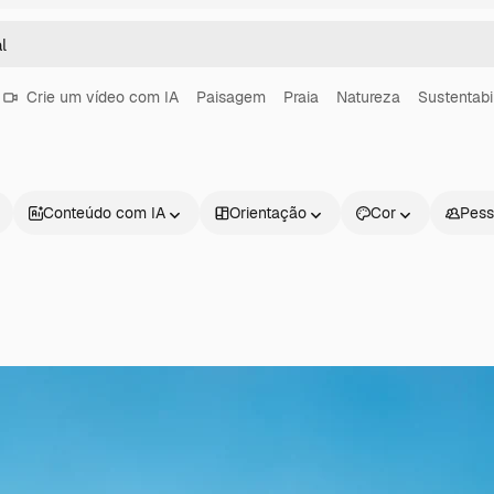
Crie um vídeo com IA
Paisagem
Praia
Natureza
Sustentabi
Conteúdo com IA
Orientação
Cor
Pess
Produtos
Começar