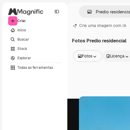
Criar
Crie uma imagem com IA
Início
Buscar
Fotos Predio residencial
Stock
Fotos
Licença
Explorar
Todas as imagens
Todas as ferramentas
Vetores
Ilustrações
Fotos
PSD
Modelos
Mockups
Vídeos
Clipes de vídeo
Animações
Modelos de vídeos
Ícones
Modelos 3D
Fontes