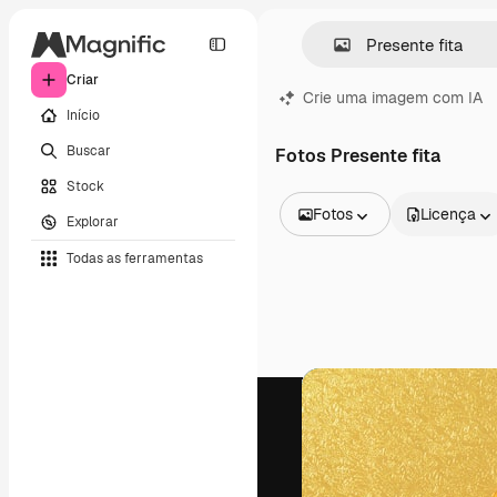
Criar
Crie uma imagem com IA
Início
Buscar
Fotos Presente fita
Stock
Fotos
Licença
Explorar
Todas as imagens
Todas as ferramentas
Vetores
Ilustrações
Fotos
PSD
Modelos
Mockups
Vídeos
Clipes de vídeo
Animações
Modelos de vídeos
Ícones
Modelos 3D
Fontes