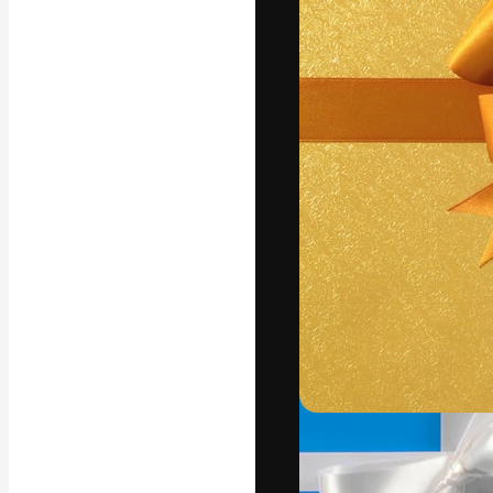
A plataforma cr
seu melhor trab
assinantes entr
agências e estú
Português
Copyright © 2010