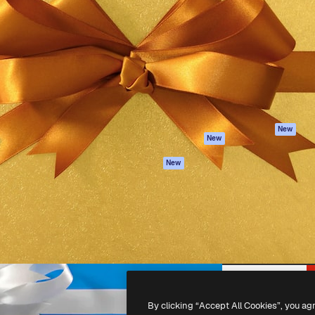
iativa para você direcionar
Spaces
Academy
alho. Mais de 1 milhão de
Assistente de IA
Documentação
e criativos, empresas,
Gerador de
Atendimento
dios.
imagens
Termos e
Gerador de vídeos
condições
Texto para voz
Política de
privacidade
Conteúdo de stock
Originais
MCP para
New
New
Claude/ChatGPT
Política de cooki
Agentes
Central de
New
confiabilidade
API
Afiliados
App móvel
Empresas
Todas as
ferramentas
-
2026
Freepik Company S.L.U.
Todos os direitos reservados
.
By clicking “Accept All Cookies”, you ag