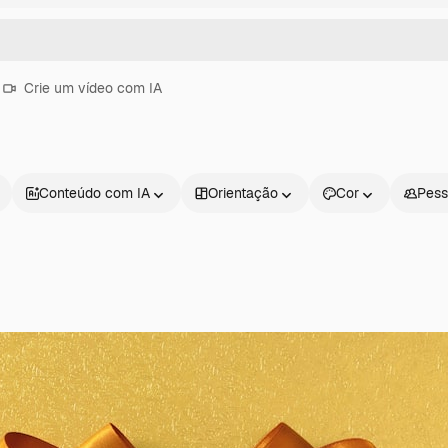
Crie um vídeo com IA
Conteúdo com IA
Orientação
Cor
Pess
Produtos
Começar