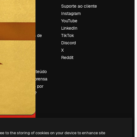
Preços
Suporte ao cliente
Sobre nós
Instagram
Reviews
YouTube
Emprego
LinkedIn
Tendências de
TikTok
pesquisa
Discord
Blog
X
Eventos
Reddit
es
Slidesgo
Vender conteúdo
Sala de imprensa
Procurando por
magnific.ai?
ree to the storing of cookies on your device to enhance site