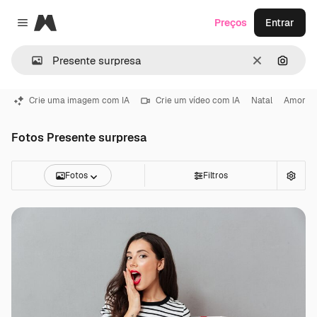
Magnific
Preços
Entrar
Close menu
Limpar
Pesqui
Crie uma imagem com IA
Crie um vídeo com IA
Natal
Amor
Fotos Presente surpresa
Fotos
Filtros