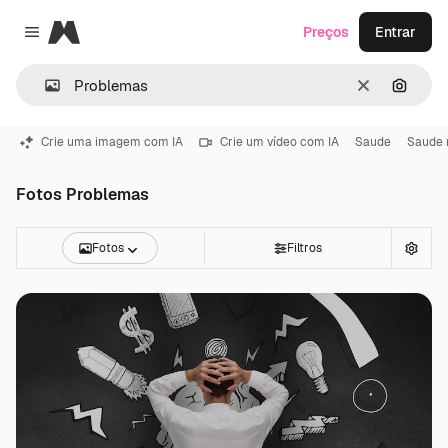
Magnific
Preços
Entrar
Close menu
Limpar
Pesqui
Crie uma imagem com IA
Crie um vídeo com IA
Saude
Saude 
Fotos Problemas
Fotos
Filtros