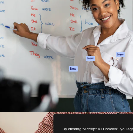
iativa para você direcionar
Spaces
Academy
alho. Mais de 1 milhão de
Assistente de IA
Documentação
e criativos, empresas,
Gerador de
Atendimento
dios.
imagens
Termos e
Gerador de vídeos
condições
Texto para voz
Política de
privacidade
Conteúdo de stock
Originais
MCP para
New
New
Claude/ChatGPT
Política de cooki
Agentes
Central de
New
confiabilidade
API
Afiliados
App móvel
Empresas
Todas as
ferramentas
-
2026
Freepik Company S.L.U.
Todos os direitos reservados
.
By clicking “Accept All Cookies”, you ag