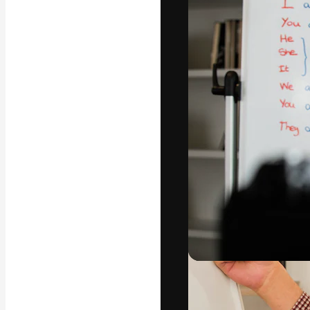
A plataforma cr
seu melhor trab
assinantes entr
agências e estú
Português
Copyright © 2010