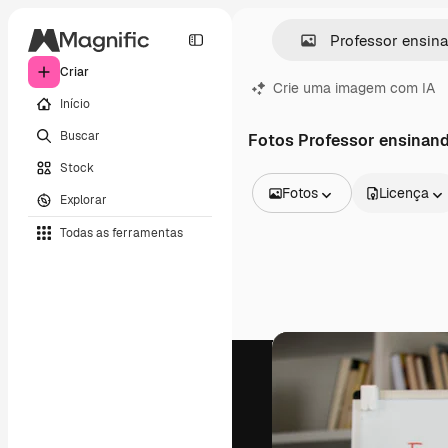
Criar
Crie uma imagem com IA
Início
Buscar
Fotos Professor ensinan
Stock
Fotos
Licença
Explorar
Todas as imagens
Todas as ferramentas
Vetores
Ilustrações
Fotos
PSD
Modelos
Mockups
Vídeos
Clipes de vídeo
Animações
Modelos de vídeos
Ícones
Modelos 3D
Fontes