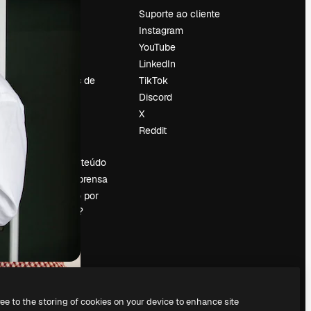
Preços
Suporte ao cliente
Sobre nós
Instagram
Reviews
YouTube
Emprego
LinkedIn
Tendências de
TikTok
pesquisa
Discord
Blog
X
Eventos
Reddit
es
Slidesgo
Vender conteúdo
Sala de imprensa
Procurando por
magnific.ai?
ree to the storing of cookies on your device to enhance site