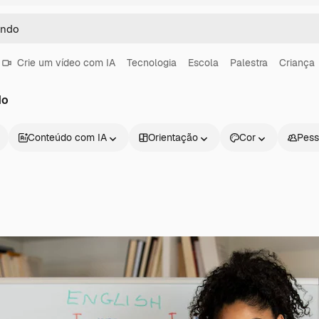
Crie um vídeo com IA
Tecnologia
Escola
Palestra
Criança
do
Conteúdo com IA
Orientação
Cor
Pess
Produtos
Começar