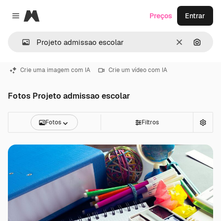
Magnific
Preços
Entrar
Close menu
Limpar
Pesqui
Crie uma imagem com IA
Crie um vídeo com IA
Fotos Projeto admissao escolar
Fotos
Filtros