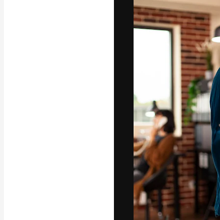
A plataforma cr
seu melhor trab
assinantes entr
agências e estú
Português
Copyright © 2010