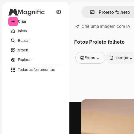
Criar
Crie uma imagem com IA
Início
Buscar
Fotos Projeto folheto
Stock
Fotos
Licença
Explorar
Todas as imagens
Todas as ferramentas
Vetores
Ilustrações
Fotos
PSD
Modelos
Mockups
Vídeos
Clipes de vídeo
Animações
Modelos de vídeos
Ícones
Modelos 3D
Fontes