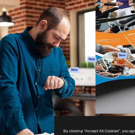
iativa para você direcionar
Spaces
Academy
alho. Mais de 1 milhão de
Assistente de IA
Documentação
e criativos, empresas,
Gerador de
Atendimento
dios.
imagens
Termos e
Gerador de vídeos
condições
Texto para voz
Política de
privacidade
Conteúdo de stock
Originais
MCP para
New
New
Claude/ChatGPT
Política de cooki
Agentes
Central de
New
confiabilidade
API
Afiliados
App móvel
Empresas
Todas as
ferramentas
-
2026
Freepik Company S.L.U.
Todos os direitos reservados
.
By clicking “Accept All Cookies”, you ag