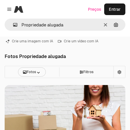
Magnific
Preços
Entrar
Close menu
Limpar
Pesqui
Crie uma imagem com IA
Crie um vídeo com IA
Fotos Propriedade alugada
Fotos
Filtros