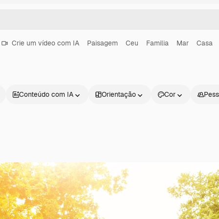
Crie um vídeo com IA
Paisagem
Ceu
Familia
Mar
Casa
Conteúdo com IA
Orientação
Cor
Pess
Produtos
Começar