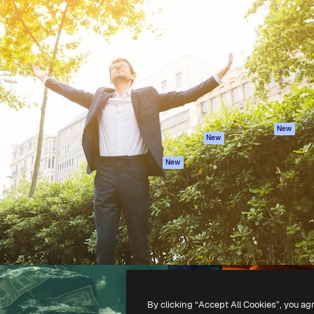
iativa para você direcionar
Spaces
Academy
alho. Mais de 1 milhão de
Assistente de IA
Documentação
e criativos, empresas,
Gerador de
Atendimento
dios.
imagens
Termos e
Gerador de vídeos
condições
Texto para voz
Política de
privacidade
Conteúdo de stock
Originais
MCP para
New
New
Claude/ChatGPT
Política de cooki
Agentes
Central de
New
confiabilidade
API
Afiliados
App móvel
Empresas
Todas as
ferramentas
-
2026
Freepik Company S.L.U.
Todos os direitos reservados
.
By clicking “Accept All Cookies”, you ag