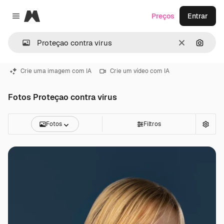
Magnific
Preços
Entrar
Close menu
Limpar
Pesqui
Crie uma imagem com IA
Crie um vídeo com IA
Fotos Proteçao contra virus
Fotos
Filtros