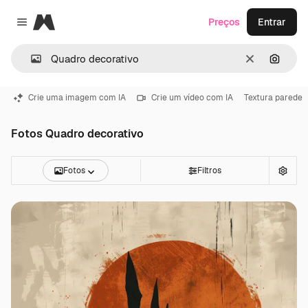
Magnific
Preços
Entrar
Close menu
Limpar
Pesqui
Crie uma imagem com IA
Crie um vídeo com IA
Textura parede
Fotos Quadro decorativo
Fotos
Filtros