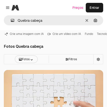
Magnific
Preços
Entrar
Close menu
Limpar
Pesqui
Crie uma imagem com IA
Crie um vídeo com IA
Fundo
Tecnol
Fotos Quebra cabeça
Fotos
Filtros