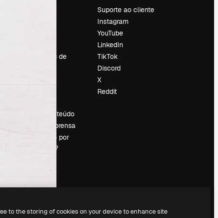
Preços
Suporte ao cliente
Sobre nós
Instagram
Reviews
YouTube
Emprego
LinkedIn
Tendências de
TikTok
pesquisa
Discord
Blog
X
Eventos
Reddit
es
Slidesgo
Vender conteúdo
Sala de imprensa
Procurando por
magnific.ai?
ree to the storing of cookies on your device to enhance site