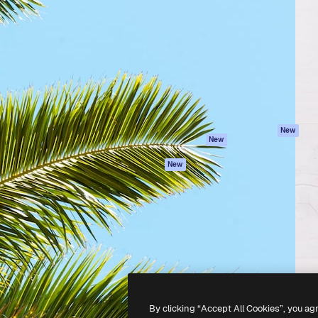
iativa para você direcionar
Spaces
Academy
alho. Mais de 1 milhão de
Assistente de IA
Documentação
e criativos, empresas,
Gerador de
Atendimento
dios.
imagens
Termos e
Gerador de vídeos
condições
Texto para voz
Política de
privacidade
Conteúdo de stock
Originais
MCP para
New
New
Claude/ChatGPT
Política de cooki
Agentes
Central de
New
confiabilidade
API
Afiliados
App móvel
Empresas
Todas as
ferramentas
-
2026
Freepik Company S.L.U.
Todos os direitos reservados
.
By clicking “Accept All Cookies”, you ag