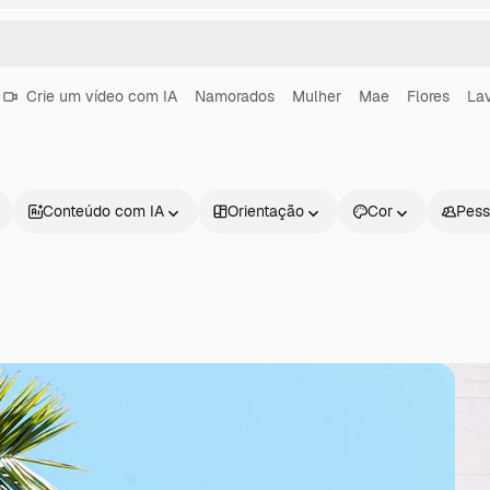
Crie um vídeo com IA
Namorados
Mulher
Mae
Flores
La
Conteúdo com IA
Orientação
Cor
Pess
Produtos
Começar