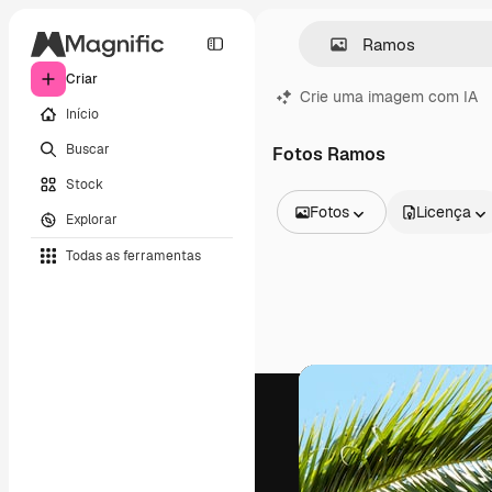
Criar
Crie uma imagem com IA
Início
Buscar
Fotos Ramos
Stock
Fotos
Licença
Explorar
Todas as imagens
Todas as ferramentas
Vetores
Ilustrações
Fotos
PSD
Modelos
Mockups
Vídeos
Clipes de vídeo
Animações
Modelos de vídeos
Ícones
Modelos 3D
Fontes