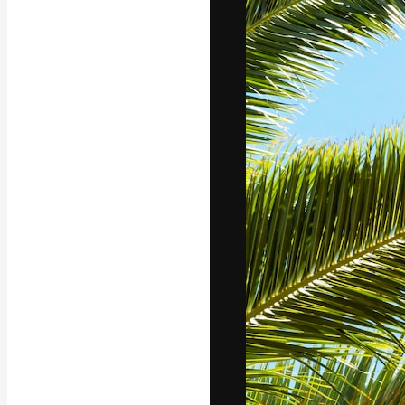
A plataforma cr
seu melhor trab
assinantes entr
agências e estú
Português
Copyright © 2010