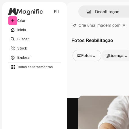
Criar
Crie uma imagem com IA
Início
Buscar
Fotos Reabilitaçao
Stock
Fotos
Licença
Explorar
Todas as imagens
Todas as ferramentas
Vetores
Ilustrações
Fotos
PSD
Modelos
Mockups
Vídeos
Clipes de vídeo
Animações
Modelos de vídeos
Ícones
Modelos 3D
Fontes