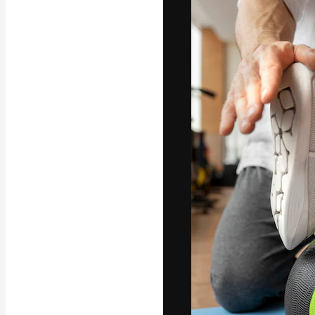
A plataforma cr
seu melhor trab
assinantes entr
agências e estú
Português
Copyright © 2010