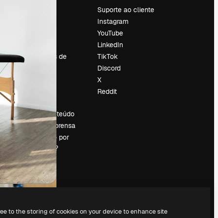
Preços
Suporte ao cliente
Sobre nós
Instagram
Reviews
YouTube
Emprego
LinkedIn
Tendências de
TikTok
pesquisa
Discord
Blog
X
Eventos
Reddit
es
Slidesgo
Vender conteúdo
Sala de imprensa
Procurando por
magnific.ai?
ree to the storing of cookies on your device to enhance site