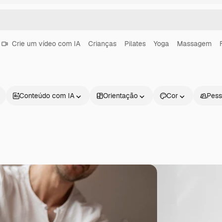
Crie um vídeo com IA
Crianças
Pilates
Yoga
Massagem
Conteúdo com IA
Orientação
Cor
Pess
Produtos
Começar