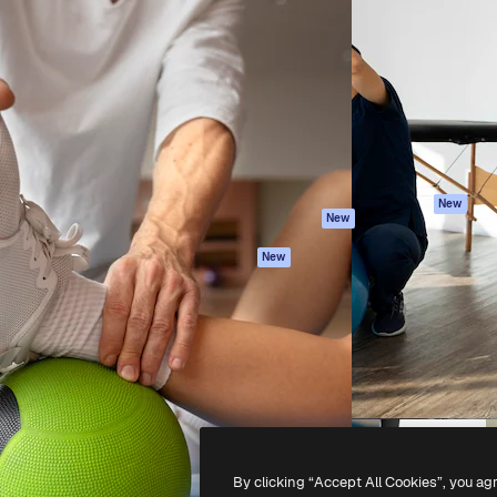
iativa para você direcionar
Spaces
Academy
alho. Mais de 1 milhão de
Assistente de IA
Documentação
e criativos, empresas,
Gerador de
Atendimento
dios.
imagens
Termos e
Gerador de vídeos
condições
Texto para voz
Política de
privacidade
Conteúdo de stock
Originais
MCP para
New
New
Claude/ChatGPT
Política de cooki
Agentes
Central de
New
confiabilidade
API
Afiliados
App móvel
Empresas
Todas as
ferramentas
-
2026
Freepik Company S.L.U.
Todos os direitos reservados
.
By clicking “Accept All Cookies”, you ag