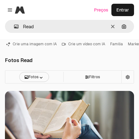
Magnific
Preços
Entrar
Close menu
Limpar
Pesqui
Crie uma imagem com IA
Crie um vídeo com IA
Familia
Marke
Fotos Read
Fotos
Filtros