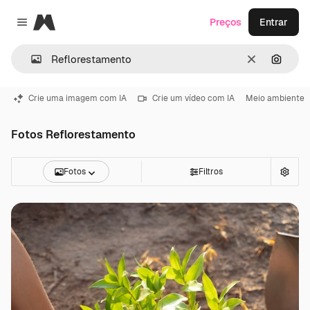
Magnific
Preços
Entrar
Close menu
Limpar
Pesqui
Crie uma imagem com IA
Crie um vídeo com IA
Meio ambiente
Fotos Reflorestamento
Fotos
Filtros