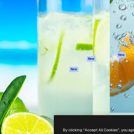
iativa para você direcionar
Spaces
Academy
alho. Mais de 1 milhão de
Assistente de IA
Documentação
e criativos, empresas,
Gerador de
Atendimento
dios.
imagens
Termos e
Gerador de vídeos
condições
Texto para voz
Política de
privacidade
Conteúdo de stock
Originais
MCP para
New
New
Claude/ChatGPT
Política de cooki
Agentes
Central de
New
confiabilidade
API
Afiliados
App móvel
Empresas
Todas as
ferramentas
-
2026
Freepik Company S.L.U.
Todos os direitos reservados
.
By clicking “Accept All Cookies”, you ag