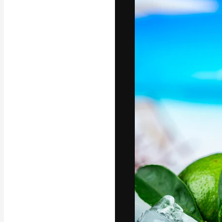
A plataforma cr
seu melhor trab
assinantes entr
agências e estú
Português
Copyright © 2010