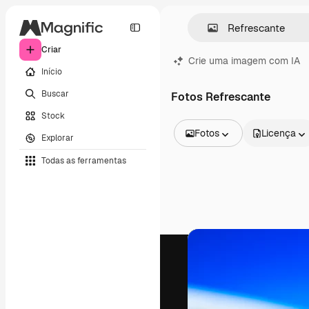
Criar
Crie uma imagem com IA
Início
Buscar
Fotos Refrescante
Stock
Fotos
Licença
Explorar
Todas as imagens
Todas as ferramentas
Vetores
Ilustrações
Fotos
PSD
Modelos
Mockups
Vídeos
Clipes de vídeo
Animações
Modelos de vídeos
Ícones
Modelos 3D
Fontes