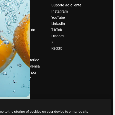
Preços
Suporte ao cliente
Sobre nós
Instagram
Reviews
YouTube
Emprego
LinkedIn
Tendências de
TikTok
pesquisa
Discord
Blog
X
Eventos
Reddit
es
Slidesgo
Vender conteúdo
Sala de imprensa
Procurando por
magnific.ai?
ree to the storing of cookies on your device to enhance site