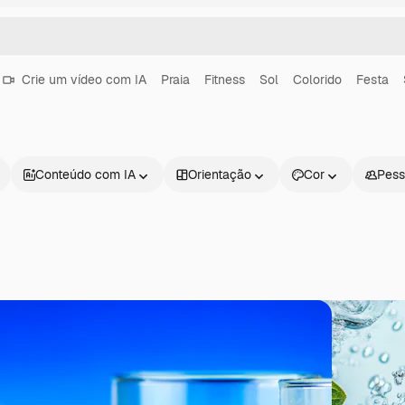
Crie um vídeo com IA
Praia
Fitness
Sol
Colorido
Festa
Conteúdo com IA
Orientação
Cor
Pess
Produtos
Começar