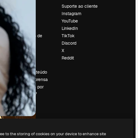
Preços
Suporte ao cliente
Sobre nós
Instagram
Reviews
YouTube
Emprego
LinkedIn
Tendências de
TikTok
pesquisa
Discord
Blog
X
Eventos
Reddit
es
Slidesgo
Vender conteúdo
Sala de imprensa
Procurando por
magnific.ai?
ree to the storing of cookies on your device to enhance site