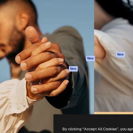
iativa para você direcionar
Spaces
Academy
alho. Mais de 1 milhão de
Assistente de IA
Documentação
e criativos, empresas,
Gerador de
Atendimento
dios.
imagens
Termos e
Gerador de vídeos
condições
Texto para voz
Política de
privacidade
Conteúdo de stock
Originais
MCP para
New
New
Claude/ChatGPT
Política de cooki
Agentes
Central de
New
confiabilidade
API
Afiliados
App móvel
Empresas
Todas as
ferramentas
-
2026
Freepik Company S.L.U.
Todos os direitos reservados
.
By clicking “Accept All Cookies”, you ag