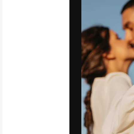
A plataforma cr
seu melhor trab
assinantes entr
agências e estú
Português
Copyright © 2010