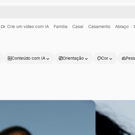
Crie um vídeo com IA
Familia
Casal
Casamento
Abraço
Conteúdo com IA
Orientação
Cor
Pess
Produtos
Começar