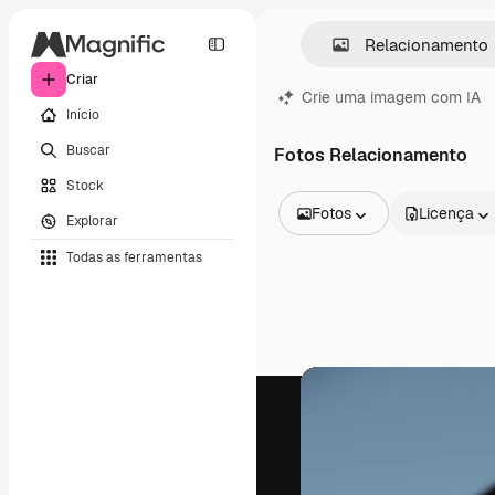
Criar
Crie uma imagem com IA
Início
Buscar
Fotos Relacionamento
Stock
Fotos
Licença
Explorar
Todas as imagens
Todas as ferramentas
Vetores
Ilustrações
Fotos
PSD
Modelos
Mockups
Vídeos
Clipes de vídeo
Animações
Modelos de vídeos
Ícones
Modelos 3D
Fontes