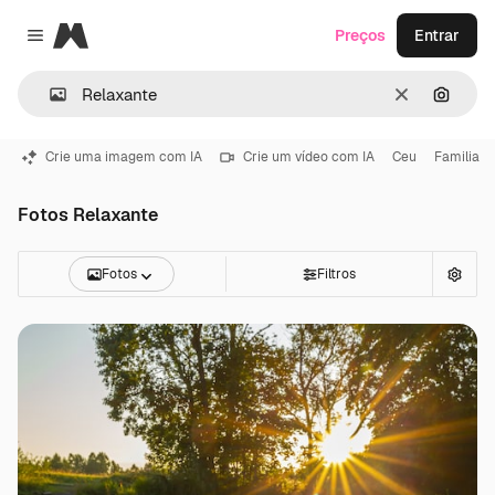
Magnific
Preços
Entrar
Close menu
Limpar
Pesqui
Crie uma imagem com IA
Crie um vídeo com IA
Ceu
Familia
Fotos Relaxante
Fotos
Filtros