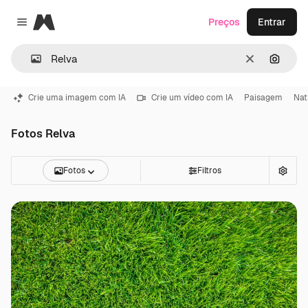
Magnific
Preços
Entrar
Close menu
Limpar
Pesqui
Crie uma imagem com IA
Crie um vídeo com IA
Paisagem
Nat
Fotos Relva
Fotos
Filtros