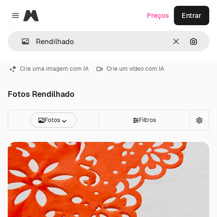
Magnific
Preços
Entrar
Close menu
Limpar
Pesqui
Crie uma imagem com IA
Crie um vídeo com IA
Fotos Rendilhado
Fotos
Filtros