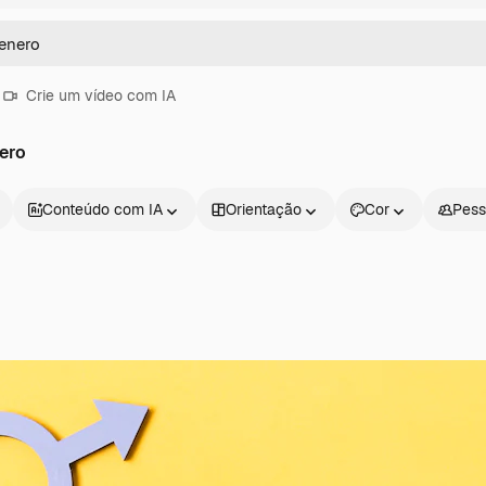
Crie um vídeo com IA
ero
Conteúdo com IA
Orientação
Cor
Pess
Produtos
Começar