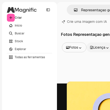
Criar
Crie uma imagem com IA
Início
Buscar
Fotos Representaçao gen
Stock
Fotos
Licença
Explorar
Todas as imagens
Todas as ferramentas
Vetores
Ilustrações
Fotos
PSD
Modelos
Mockups
Vídeos
Clipes de vídeo
Animações
Modelos de vídeos
Ícones
Modelos 3D
Fontes