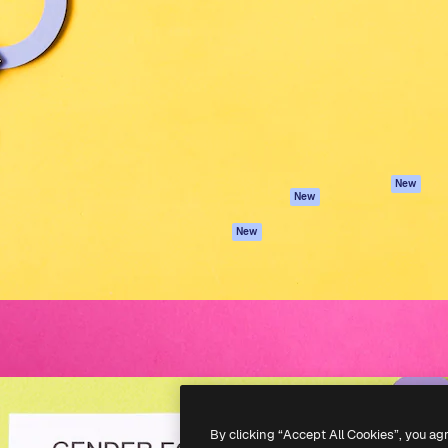
iativa para você direcionar
Spaces
Academy
alho. Mais de 1 milhão de
Assistente de IA
Documentação
e criativos, empresas,
Gerador de
Atendimento
dios.
imagens
Termos e
Gerador de vídeos
condições
Texto para voz
Política de
privacidade
Conteúdo de stock
Originais
MCP para
New
New
Claude/ChatGPT
Política de cooki
Agentes
Central de
New
confiabilidade
API
Afiliados
App móvel
Empresas
Todas as
ferramentas
-
2026
Freepik Company S.L.U.
Todos os direitos reservados
.
By clicking “Accept All Cookies”, you ag