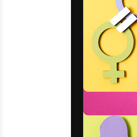
A plataforma cr
seu melhor trab
assinantes entr
agências e estú
Português
Copyright © 2010