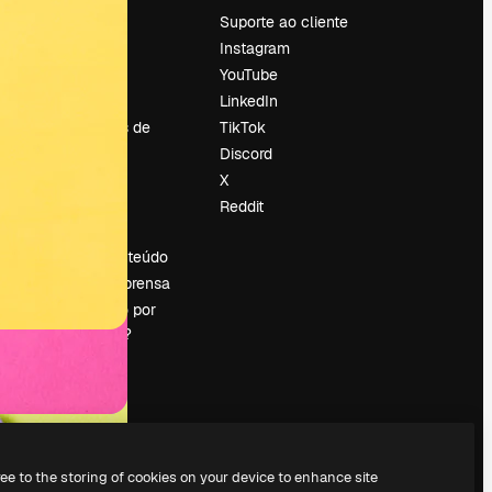
Preços
Suporte ao cliente
Sobre nós
Instagram
Reviews
YouTube
Emprego
LinkedIn
Tendências de
TikTok
pesquisa
Discord
Blog
X
Eventos
Reddit
es
Slidesgo
Vender conteúdo
Sala de imprensa
Procurando por
magnific.ai?
ree to the storing of cookies on your device to enhance site