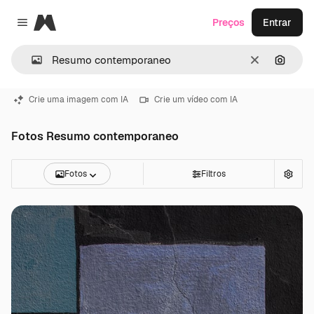
Magnific
Preços
Entrar
Close menu
Limpar
Pesqui
Crie uma imagem com IA
Crie um vídeo com IA
Fotos Resumo contemporaneo
Fotos
Filtros