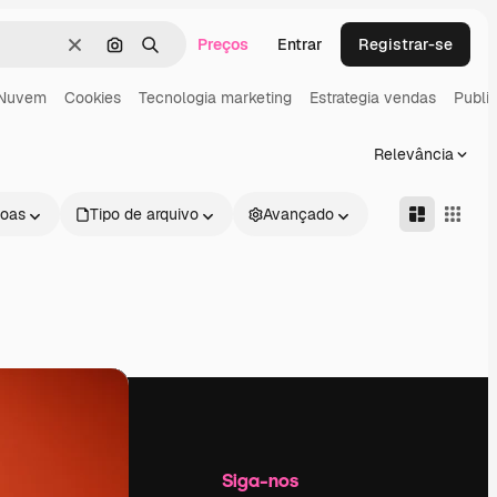
Preços
Entrar
Registrar-se
Limpar
Pesquisar por imagem
Buscar
Nuvem
Cookies
Tecnologia marketing
Estrategia vendas
Publi
Relevância
oas
Tipo de arquivo
Avançado
Empresa
Siga-nos