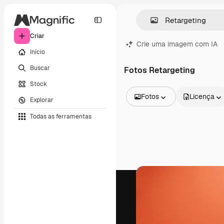
Criar
Crie uma imagem com IA
Início
Buscar
Fotos Retargeting
Stock
Fotos
Licença
Explorar
Todas as imagens
Todas as ferramentas
Vetores
Ilustrações
Fotos
PSD
Modelos
Mockups
Vídeos
Clipes de vídeo
Animações
Modelos de vídeos
Ícones
Modelos 3D
Fontes