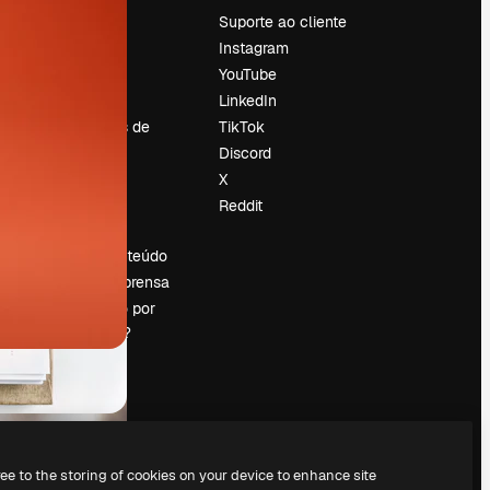
Preços
Suporte ao cliente
Sobre nós
Instagram
Reviews
YouTube
Emprego
LinkedIn
Tendências de
TikTok
pesquisa
Discord
Blog
X
Eventos
Reddit
es
Slidesgo
Vender conteúdo
Sala de imprensa
Procurando por
magnific.ai?
ree to the storing of cookies on your device to enhance site