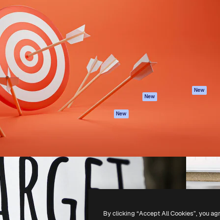
iativa para você direcionar
Spaces
Academy
alho. Mais de 1 milhão de
Assistente de IA
Documentação
e criativos, empresas,
Gerador de
Atendimento
dios.
imagens
Termos e
Gerador de vídeos
condições
Texto para voz
Política de
privacidade
Conteúdo de stock
Originais
MCP para
New
New
Claude/ChatGPT
Política de cooki
Agentes
Central de
New
confiabilidade
API
Afiliados
App móvel
Empresas
Todas as
ferramentas
-
2026
Freepik Company S.L.U.
Todos os direitos reservados
.
By clicking “Accept All Cookies”, you ag