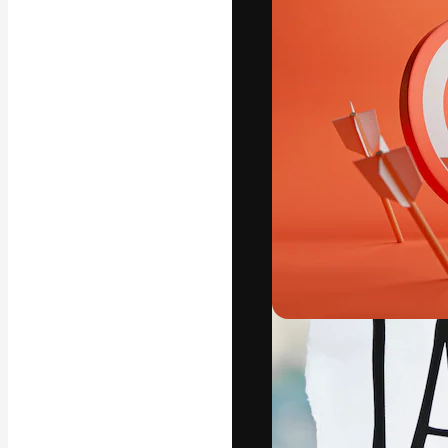
A plataforma cr
seu melhor trab
assinantes entr
agências e estú
Português
Copyright © 2010