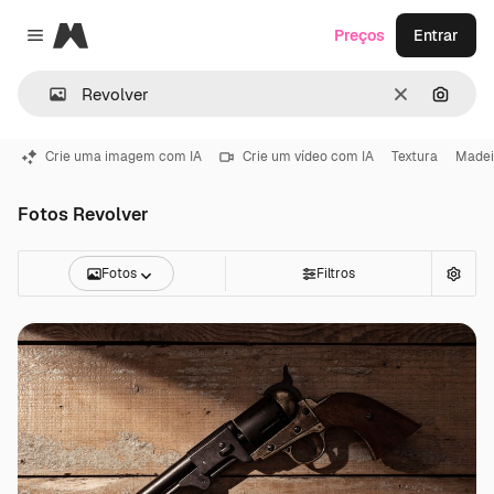
Magnific
Preços
Entrar
Close menu
Limpar
Pesqui
Crie uma imagem com IA
Crie um vídeo com IA
Textura
Madei
Fotos Revolver
Fotos
Filtros