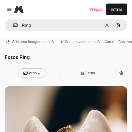
Magnific
Preços
Entrar
Close menu
Limpar
Pesqui
Crie uma imagem com IA
Crie um vídeo com IA
Casal
Casame
Fotos Ring
Fotos
Filtros