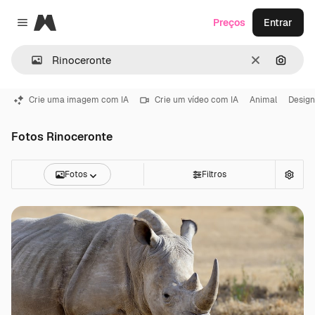
Magnific
Preços
Entrar
Close menu
Limpar
Pesqui
Crie uma imagem com IA
Crie um vídeo com IA
Animal
Design
Fotos Rinoceronte
Fotos
Filtros