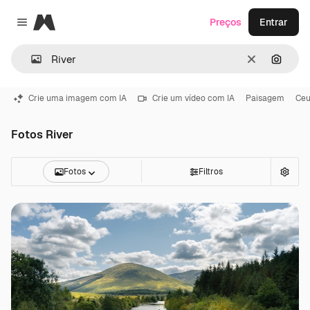
Magnific
Preços
Entrar
Close menu
Limpar
Pesqui
Crie uma imagem com IA
Crie um vídeo com IA
Paisagem
Ce
Fotos River
Fotos
Filtros