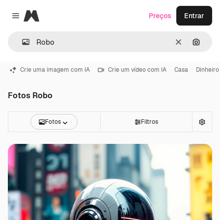
Magnific
Preços
Entrar
Close menu
Limpar
Pesqui
Crie uma imagem com IA
Crie um vídeo com IA
Casa
Dinheiro
Fotos Robo
Fotos
Filtros