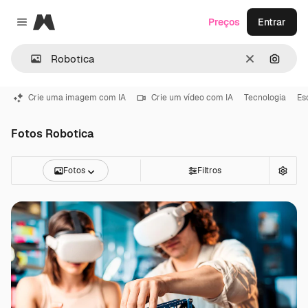
Magnific
Preços
Entrar
Close menu
Limpar
Pesqui
Crie uma imagem com IA
Crie um vídeo com IA
Tecnologia
Es
Fotos Robotica
Fotos
Filtros