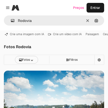
Magnific
Preços
Entrar
Close menu
Limpar
Pesqui
Crie uma imagem com IA
Crie um vídeo com IA
Paisagem
Ce
Fotos Rodovia
Fotos
Filtros