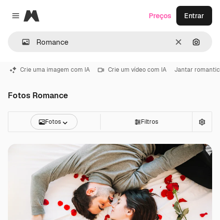
Magnific
Preços
Entrar
Close menu
Limpar
Pesqui
Crie uma imagem com IA
Crie um vídeo com IA
Jantar romanti
Fotos Romance
Fotos
Filtros