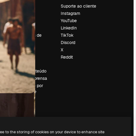
Preços
Suporte ao cliente
Sobre nós
Instagram
Reviews
YouTube
Emprego
LinkedIn
Tendências de
TikTok
pesquisa
Discord
Blog
X
Eventos
Reddit
es
Slidesgo
Vender conteúdo
Sala de imprensa
Procurando por
magnific.ai?
ree to the storing of cookies on your device to enhance site