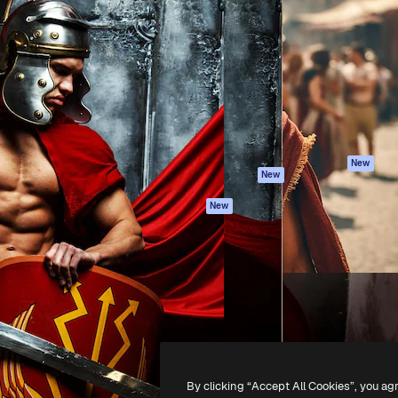
iativa para você direcionar
Spaces
Academy
alho. Mais de 1 milhão de
Assistente de IA
Documentação
e criativos, empresas,
Gerador de
Atendimento
dios.
imagens
Termos e
Gerador de vídeos
condições
Texto para voz
Política de
privacidade
Conteúdo de stock
Originais
MCP para
New
New
Claude/ChatGPT
Política de cooki
Agentes
Central de
New
confiabilidade
API
Afiliados
App móvel
Empresas
Todas as
ferramentas
-
2026
Freepik Company S.L.U.
Todos os direitos reservados
.
By clicking “Accept All Cookies”, you ag