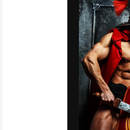
A plataforma cr
seu melhor trab
assinantes entr
agências e estú
Português
Copyright © 2010