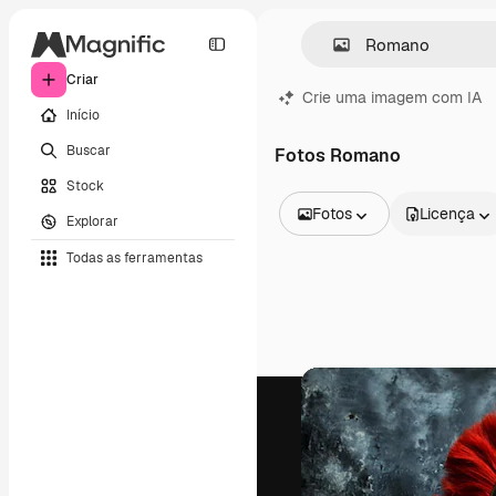
Criar
Crie uma imagem com IA
Início
Buscar
Fotos Romano
Stock
Fotos
Licença
Explorar
Todas as imagens
Todas as ferramentas
Vetores
Ilustrações
Fotos
PSD
Modelos
Mockups
Vídeos
Clipes de vídeo
Animações
Modelos de vídeos
Ícones
Modelos 3D
Fontes