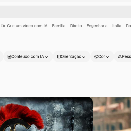
Crie um vídeo com IA
Familia
Direito
Engenharia
Italia
R
Conteúdo com IA
Orientação
Cor
Pess
Produtos
Começar