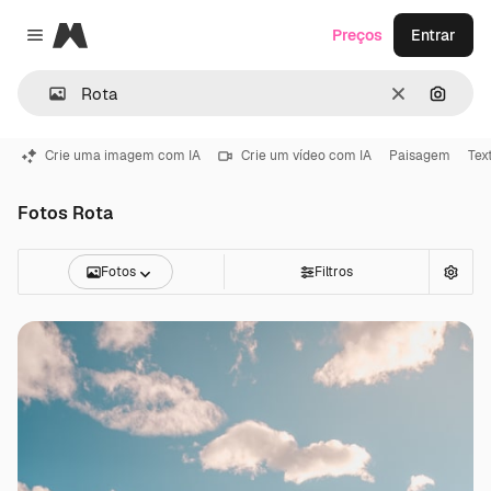
Magnific
Preços
Entrar
Close menu
Limpar
Pesqui
Crie uma imagem com IA
Crie um vídeo com IA
Paisagem
Tex
Fotos Rota
Fotos
Filtros