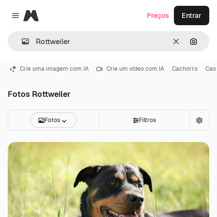
Magnific
Preços
Entrar
Close menu
Limpar
Pesqui
Crie uma imagem com IA
Crie um vídeo com IA
Cachorro
Cao
Fotos Rottweiler
Fotos
Filtros