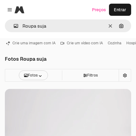
Magnific
Preços
Entrar
Close menu
Limpar
Pesqui
Crie uma imagem com IA
Crie um vídeo com IA
Cozinha
Hospi
Fotos Roupa suja
Fotos
Filtros