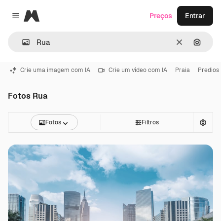
Magnific
Preços
Entrar
Close menu
Limpar
Pesqui
Crie uma imagem com IA
Crie um vídeo com IA
Praia
Predios
Fotos Rua
Fotos
Filtros