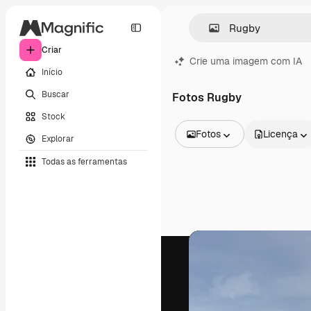
Criar
Crie uma imagem com IA
Início
Buscar
Fotos Rugby
Stock
Fotos
Licença
Explorar
Todas as imagens
Todas as ferramentas
Vetores
Ilustrações
Fotos
PSD
Modelos
Mockups
Vídeos
Clipes de vídeo
Animações
Modelos de vídeos
Ícones
Modelos 3D
Fontes