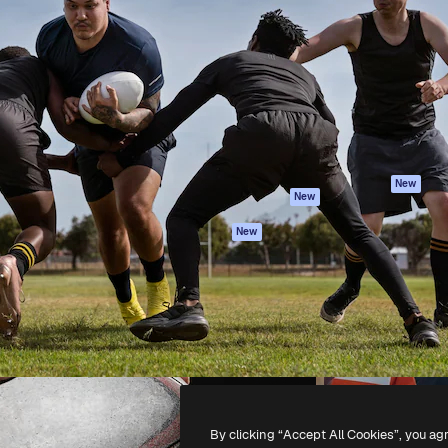
iativa para você direcionar
Spaces
Academy
alho. Mais de 1 milhão de
Assistente de IA
Documentação
e criativos, empresas,
Gerador de
Atendimento
dios.
imagens
Termos e
Gerador de vídeos
condições
Texto para voz
Política de
privacidade
Conteúdo de stock
Originais
MCP para
New
New
Claude/ChatGPT
Política de cooki
Agentes
Central de
New
confiabilidade
API
Afiliados
App móvel
Empresas
Todas as
ferramentas
-
2026
Freepik Company S.L.U.
Todos os direitos reservados
.
By clicking “Accept All Cookies”, you ag