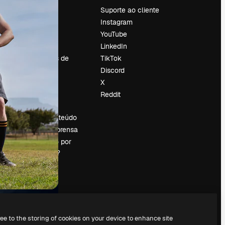
Preços
Suporte ao cliente
Sobre nós
Instagram
Reviews
YouTube
Emprego
LinkedIn
Tendências de
TikTok
pesquisa
Discord
Blog
X
Eventos
Reddit
es
Slidesgo
Vender conteúdo
Sala de imprensa
Procurando por
magnific.ai?
ree to the storing of cookies on your device to enhance site