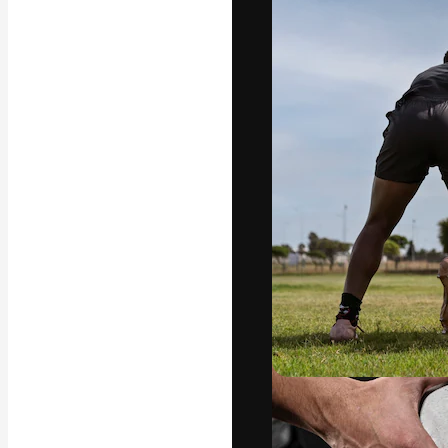
A plataforma cr
seu melhor trab
assinantes entr
agências e estú
Português
Copyright © 2010