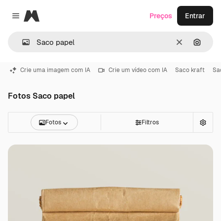
Magnific
Preços
Entrar
Close menu
Limpar
Pesqui
Crie uma imagem com IA
Crie um vídeo com IA
Saco kraft
Sac
Fotos Saco papel
Fotos
Filtros