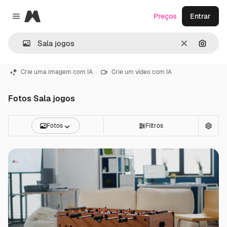
Magnific
Preços
Entrar
Close menu
Limpar
Pesqui
Crie uma imagem com IA
Crie um vídeo com IA
Fotos Sala jogos
Fotos
Filtros