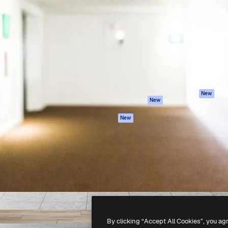
iativa para você direcionar
Spaces
Academy
alho. Mais de 1 milhão de
Assistente de IA
Documentação
e criativos, empresas,
Gerador de
Atendimento
dios.
imagens
Termos e
Gerador de vídeos
condições
Texto para voz
Política de
privacidade
Conteúdo de stock
Originais
MCP para
New
New
Claude/ChatGPT
Política de cooki
Agentes
Central de
New
confiabilidade
API
Afiliados
App móvel
Empresas
Todas as
ferramentas
-
2026
Freepik Company S.L.U.
Todos os direitos reservados
.
By clicking “Accept All Cookies”, you ag