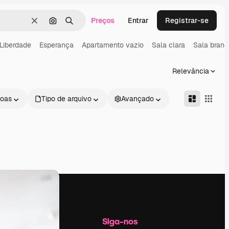
Preços
Entrar
Registrar-se
Limpar
Pesquisar por imagem
Buscar
Liberdade
Esperança
Apartamento vazio
Sala clara
Sala branc
Relevância
oas
Tipo de arquivo
Avançado
Empresa
Siga-nos