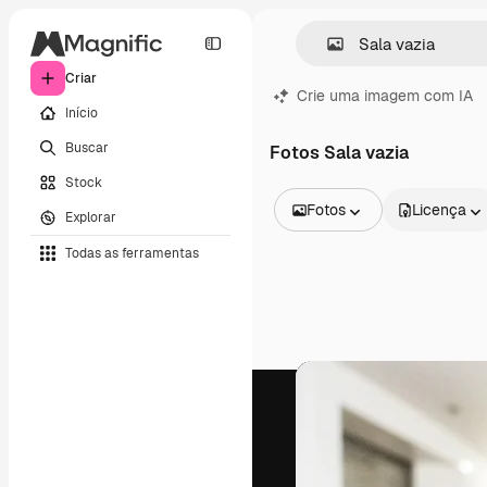
Criar
Crie uma imagem com IA
Início
Buscar
Fotos Sala vazia
Stock
Fotos
Licença
Explorar
Todas as imagens
Todas as ferramentas
Vetores
Ilustrações
Fotos
PSD
Modelos
Mockups
Vídeos
Clipes de vídeo
Animações
Modelos de vídeos
Ícones
Modelos 3D
Fontes