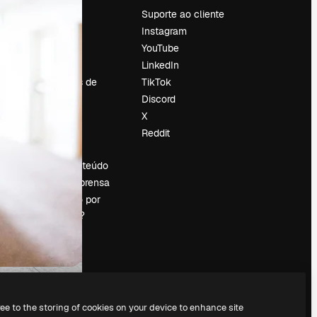
Preços
Suporte ao cliente
Sobre nós
Instagram
Reviews
YouTube
Emprego
LinkedIn
Tendências de
TikTok
pesquisa
Discord
Blog
X
Eventos
Reddit
es
Slidesgo
Vender conteúdo
Sala de imprensa
Procurando por
magnific.ai?
ree to the storing of cookies on your device to enhance site