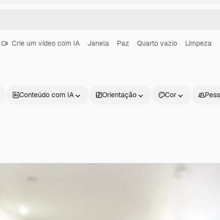
Crie um vídeo com IA
Janela
Paz
Quarto vazio
Limpeza
Conteúdo com IA
Orientação
Cor
Pess
Produtos
Começar