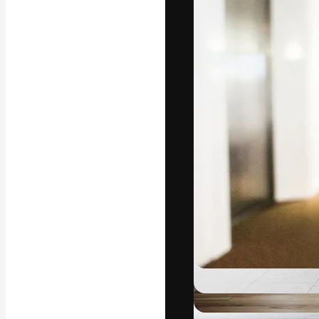
A plataforma cr
seu melhor trab
assinantes entr
agências e estú
Português
Copyright © 2010