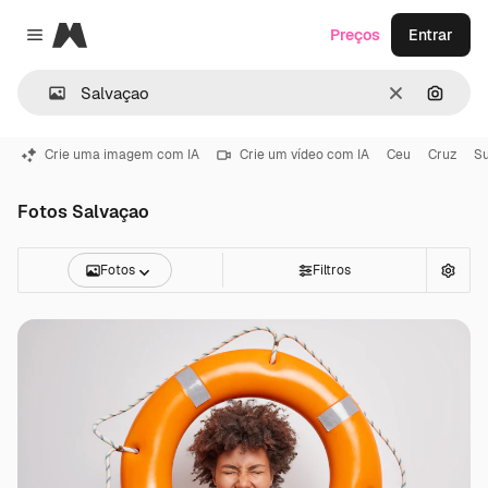
Magnific
Preços
Entrar
Close menu
Limpar
Pesqui
Crie uma imagem com IA
Crie um vídeo com IA
Ceu
Cruz
S
Fotos Salvaçao
Fotos
Filtros