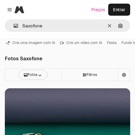
Magnific
Preços
Entrar
Close menu
Limpar
Pesqui
Crie uma imagem com IA
Crie um vídeo com IA
Festa
Fundo m
Fotos Saxofone
Fotos
Filtros